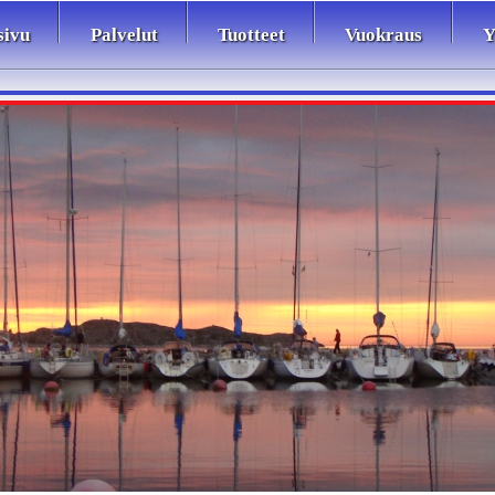
sivu
Palvelut
Tuotteet
Vuokraus
Y