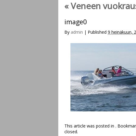
«
Veneen vuokrau
image0
By
admin
|
Published
9 heinäkuun, 
This article was posted in . Bookma
closed.